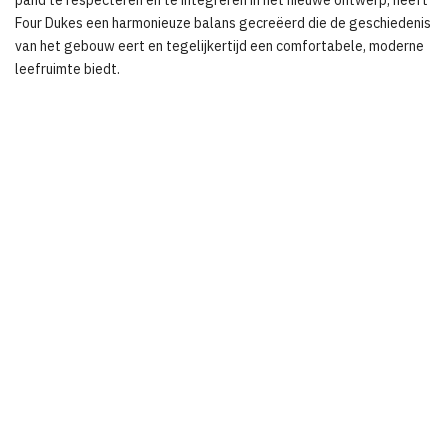
pand te respecteren en te integreren in het nieuwe ontwerp, heeft
Four Dukes een harmonieuze balans gecreëerd die de geschiedenis
van het gebouw eert en tegelijkertijd een comfortabele, moderne
leefruimte biedt.
Disclaimer
Alle getoonde beelden zijn uitsluitend visualisaties.
Share this article:
Neem contact op
Wil je meer informatie over wat wij doen of wil je weten wat wij
voor jou kunnen betekenen? Vul het formulier in of neem contact op