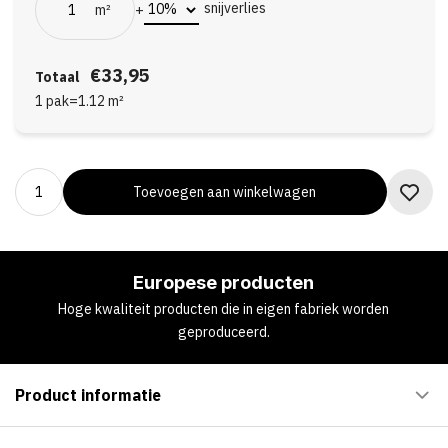
snijverlies
m²
+
€33,95
Totaal
1 pak
=
1.12
m²
Toevoegen aan winkelwagen
Europese producten
Hoge kwaliteit producten die in eigen fabriek worden
geproduceerd.
Product informatie