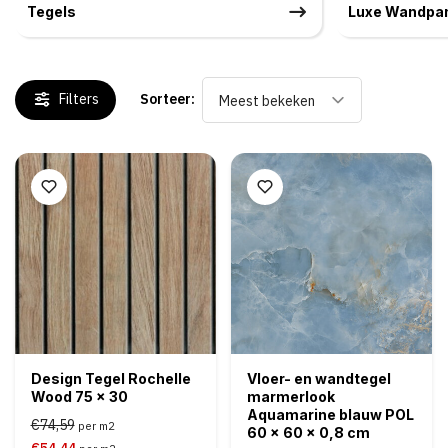
Tegels
Luxe Wandpa
Filters
Sorteer:
Meest bekeken
Design Tegel Rochelle
Vloer- en wandtegel
Wood 75 x 30
marmerlook
Aquamarine blauw POL
€74,59
per m2
60 x 60 x 0,8 cm
€54,44