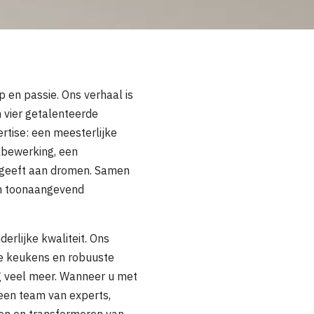
en passie. Ons verhaal is
 vier getalenteerde
ertise: een meesterlijke
lbewerking, een
rm geeft aan dromen. Samen
en toonaangevend
derlijke kwaliteit. Ons
te keukens en robuuste
og veel meer. Wanneer u met
een team van experts,
ren en transformeren van