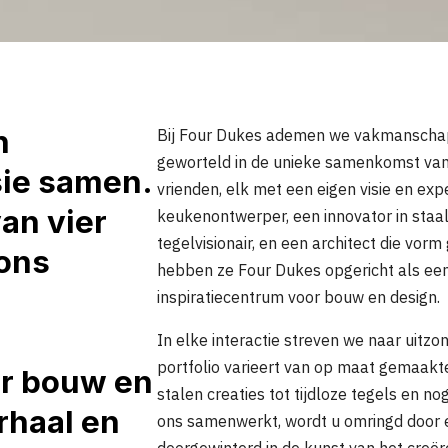
n
Bij Four Dukes ademen we vakmanschap 
geworteld in de unieke samenkomst van
ie samen.
vrienden, elk met een eigen visie en exp
van vier
keukenontwerper, een innovator in staa
tegelvisionair, en een architect die vo
ons
hebben ze Four Dukes opgericht als e
inspiratiecentrum voor bouw en design.
In elke interactie streven we naar uitzon
portfolio varieert van op maat gemaak
or bouw en
stalen creaties tot tijdloze tegels en n
rhaal en
ons samenwerkt, wordt u omringd door 
doorgewinterd in de kunst van het creë