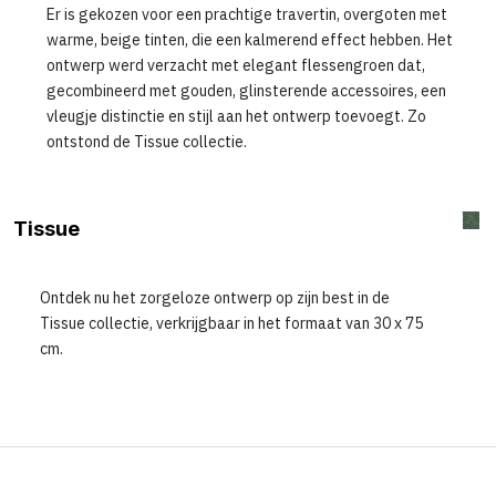
Er is gekozen voor een prachtige travertin, overgoten met
met geometrische vormen en fractalen, te integreren in
warme, beige tinten, die een kalmerend effect hebben. Het
hedendaagse interieurs. De samensmelting van klassiek
ontwerp werd verzacht met elegant flessengroen dat,
en modernisme vroeg om de juiste kleuren om harmonie en
gecombineerd met gouden, glinsterende accessoires, een
complementariteit te bewerkstelligen.
vleugje distinctie en stijl aan het ontwerp toevoegt. Zo
ontstond de Tissue collectie.
Tissue
Ontdek nu het zorgeloze ontwerp op zijn best in de
Tissue collectie, verkrijgbaar in het formaat van 30 x 75
cm.