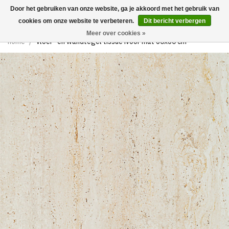
Door het gebruiken van onze website, ga je akkoord met het gebruik van
0
cookies om onze website te verbeteren.
Dit bericht verbergen
Meer over cookies »
home
/
vloer- en wandtegel tissue ivoor mat 60x60 cm