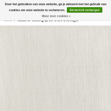
Door het gebruiken van onze website, ga je akkoord met het gebruik van
0
cookies om onze website te verbeteren.
Dit bericht verbergen
Meer over cookies »
home
/
house of tones grijs str 598 x 598 tegel