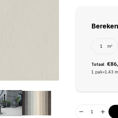
Bereken
m²
€86
Totaal
1 pak
=
1.43
m