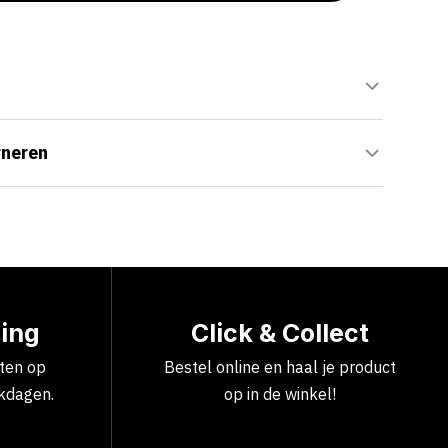
rneren
ring
Click & Collect
cten op
Bestel online en haal je product
kdagen.
op in de winkel!