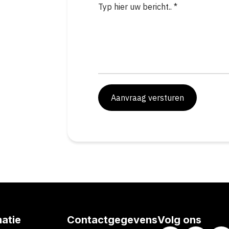
Aanvraag versturen
matie
Contactgegevens
Volg ons