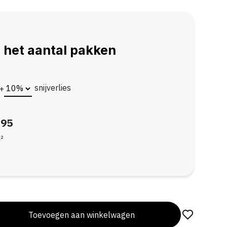
 het aantal pakken
snijverlies
+
,95
²
Toevoegen aan winkelwagen