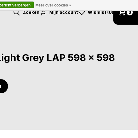
 bericht verbergen
Meer over cookies »
Zoeken
Mijn account
Wishlist (0)
0
Light Grey LAP 598 x 598
t