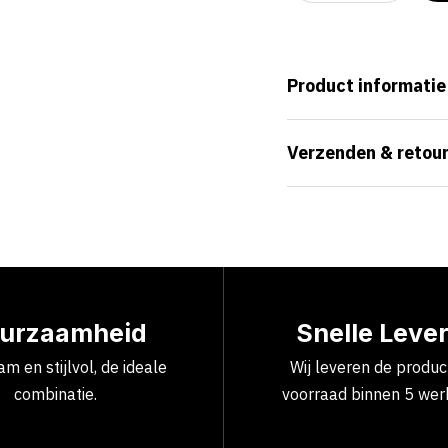
Product informatie
Verzenden & retou
urzaamheid
Snelle Leve
m en stijlvol, de ideale
Wij leveren de produ
combinatie.
voorraad binnen 5 wer