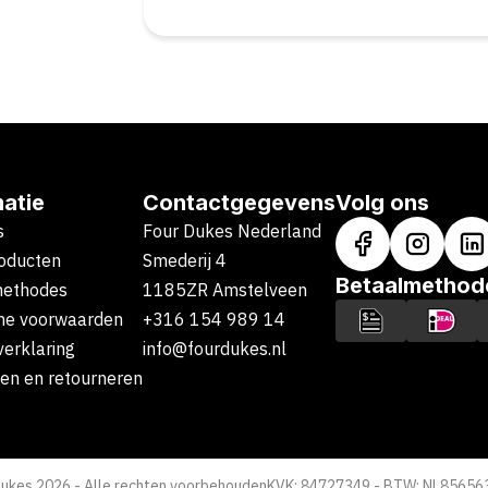
matie
Contactgegevens
Volg ons
s
Four Dukes Nederland
oducten
Smederij 4
Betaalmethod
methodes
1185ZR Amstelveen
ne voorwaarden
+316 154 989 14
verklaring
info@fourdukes.nl
en en retourneren
Dukes 2026 - Alle rechten voorbehouden
KVK: 84727349 - BTW: NL8565