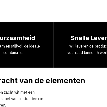
urzaamheid
Snelle Leve
m en stijlvol, de ideale
Wij leveren de produ
combinatie.
voorraad binnen 5 wer
racht van de elementen
n zacht wit met een
nspel van contrasten die
ren.