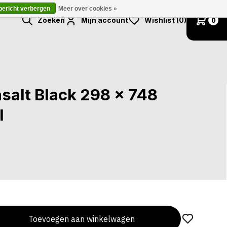
 bericht verbergen
Meer over cookies »
Zoeken
Mijn account
Wishlist (0)
0
salt Black 298 x 748
l
Toevoegen aan winkelwagen