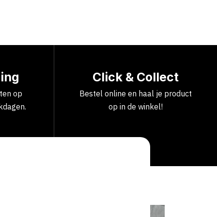
ring
Click & Collect
cten op
Bestel online en haal je product
kdagen.
op in de winkel!