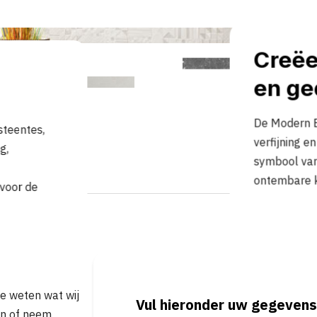
Creëe
en ge
De Modern B
steentes,
verfijning e
g,
symbool van 
ontembare k
 voor de
je weten wat wij
Vul hieronder uw gegevens
in of neem