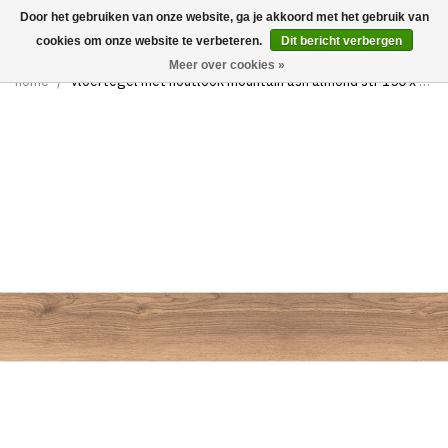
Door het gebruiken van onze website, ga je akkoord met het gebruik van
0
cookies om onze website te verbeteren.
Dit bericht verbergen
Meer over cookies »
home
/
vloertegel met houtlook mountain ash almond str 150 x 23