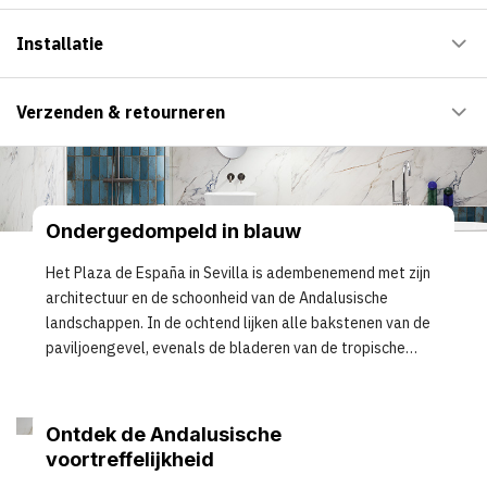
Installatie
Verzenden & retourneren
Ondergedompeld in blauw
Het Plaza de España in Sevilla is adembenemend met zijn
architectuur en de schoonheid van de Andalusische
landschappen. In de ochtend lijken alle bakstenen van de
paviljoengevel, evenals de bladeren van de tropische
flora, te zijn gebaad in een zachte dauw. De opkomende
zon wordt weerspiegeld in de druppels en creëert gouden
versieringen.
Ontdek de Andalusische
voortreffelijkheid