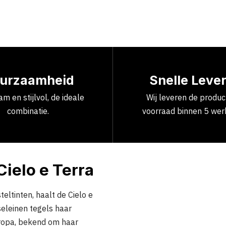
urzaamheid
Snelle Leve
m en stijlvol, de ideale
Wij leveren de produ
combinatie.
voorraad binnen 5 wer
Cielo e Terra
eltinten, haalt de Cielo e
seleinen tegels haar
uropa, bekend om haar