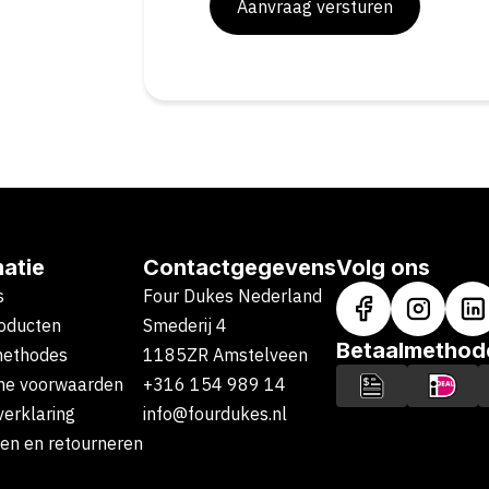
Aanvraag versturen
matie
Contactgegevens
Volg ons
s
Four Dukes Nederland
oducten
Smederij 4
Betaalmethod
methodes
1185ZR Amstelveen
ne voorwaarden
+316 154 989 14
verklaring
info@fourdukes.nl
en en retourneren