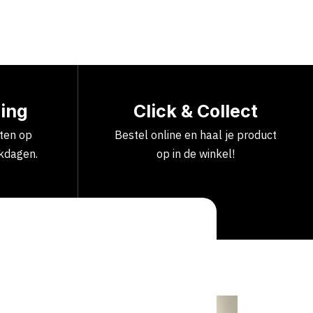
ring
Click & Collect
cten op
Bestel online en haal je product
kdagen.
op in de winkel!