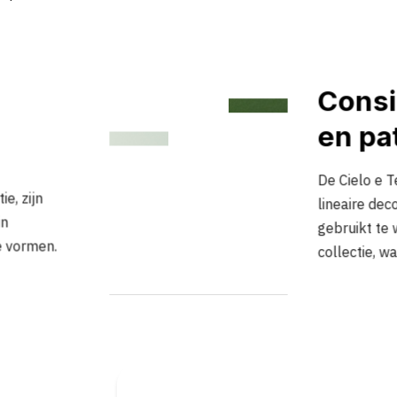
Consi
en pa
De Cielo e T
e, zijn
lineaire dec
in
gebruikt te 
e vormen.
collectie, w