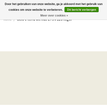
Door het gebruiken van onze website, ga je akkoord met het gebruik van
0
cookies om onze website te verbeteren.
Dit bericht verbergen
Meer over cookies »
home
/
cielo e terra wit mat 275 x 120 tegel