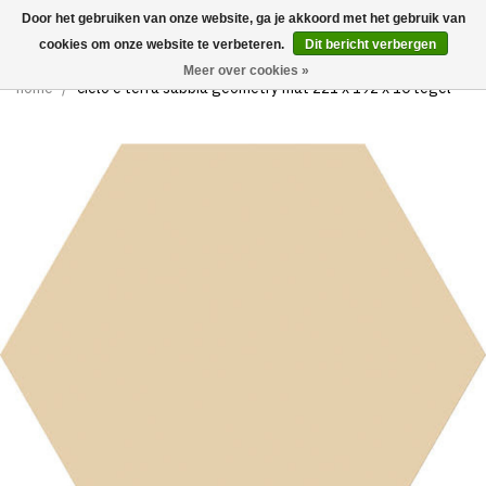
Door het gebruiken van onze website, ga je akkoord met het gebruik van
0
cookies om onze website te verbeteren.
Dit bericht verbergen
Meer over cookies »
home
/
cielo e terra sabbia geometry mat 221 x 192 x 10 tegel