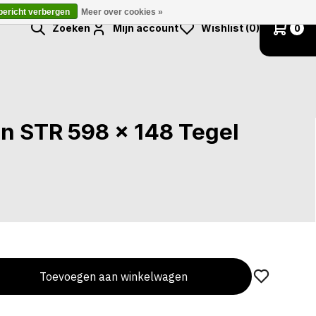
 bericht verbergen
Meer over cookies »
Zoeken
Mijn account
Wishlist (0)
0
in STR 598 x 148 Tegel
Toevoegen aan winkelwagen