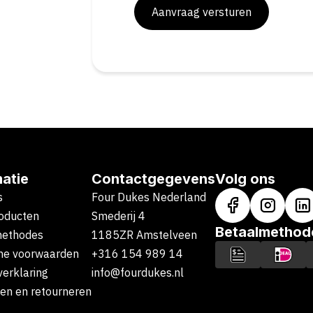
Aanvraag versturen
matie
Contactgegevens
Volg ons
s
Four Dukes Nederland
oducten
Smederij 4
Betaalmethod
methodes
1185ZR Amstelveen
ne voorwaarden
+316 154 989 14
verklaring
info@fourdukes.nl
en en retourneren