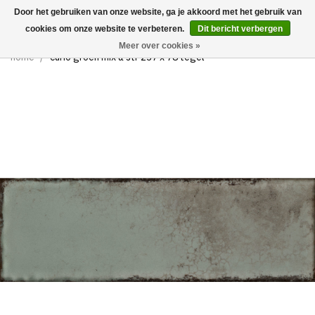
Door het gebruiken van onze website, ga je akkoord met het gebruik van
0
cookies om onze website te verbeteren.
Dit bericht verbergen
Meer over cookies »
home
/
curio groen mix a str 237 x 78 tegel