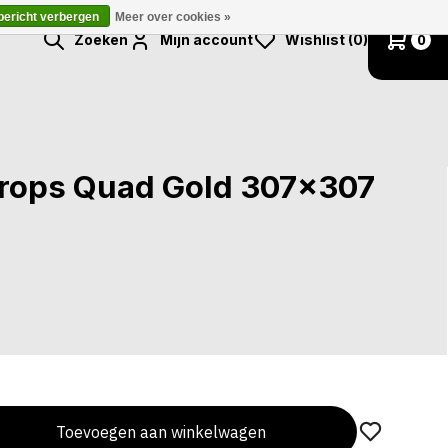
 bericht verbergen
Meer over cookies »
Zoeken
Mijn account
Wishlist (0)
0
rops Quad Gold 307x307
Toevoegen aan winkelwagen