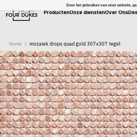
Door het gebruiken van onze website, ga
Producten
Onze diensten
Over Ons
Des
home
/
mozaïek drops quad gold 307x307 tegel