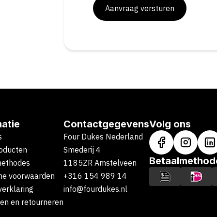
Aanvraag versturen
matie
Contactgegevens
Volg ons
s
Four Dukes Nederland
oducten
Smederij 4
Betaalmethod
methodes
1185ZR Amstelveen
ne voorwaarden
+316 154 989 14
verklaring
info@fourdukes.nl
en en retourneren