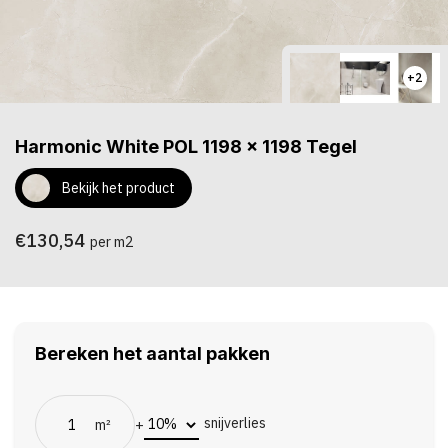
+2
Harmonic White POL 1198 x 1198 Tegel
Bekijk het product
€130,54
per m2
Bereken het aantal pakken
snijverlies
m²
+