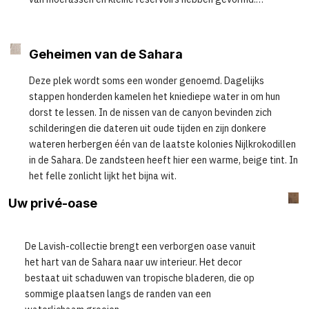
Hoge, majestueuze zandstenen kliffen bieden schaduw en
bieden verlichting aan karavanen die de woestijn
doorkruisen.
Geheimen van de Sahara
Deze plek wordt soms een wonder genoemd. Dagelijks
stappen honderden kamelen het kniediepe water in om hun
dorst te lessen. In de nissen van de canyon bevinden zich
schilderingen die dateren uit oude tijden en zijn donkere
wateren herbergen één van de laatste kolonies Nijlkrokodillen
in de Sahara. De zandsteen heeft hier een warme, beige tint. In
het felle zonlicht lijkt het bijna wit.
Uw privé-oase
De Lavish-collectie brengt een verborgen oase vanuit
het hart van de Sahara naar uw interieur. Het decor
bestaat uit schaduwen van tropische bladeren, die op
sommige plaatsen langs de randen van een