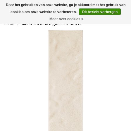
Door het gebruiken van onze website, ga je akkoord met het gebruik van
0
cookies om onze website te verbeteren.
Dit bericht verbergen
Meer over cookies »
home
/
masovia avorio b gloss str 30 x 8