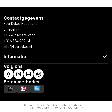
Contactgegevens
Four Dukes Nederland
Smederij 4
1185ZR Amstelveen
+316 154 989 14
info@fourdukes.nl
Informatie
Volg ons
Betaalmethodes
© Four Dukes 2026 - Alle rechten voorbehouden
KVK: 84727349 - BTW: NL856563341B01