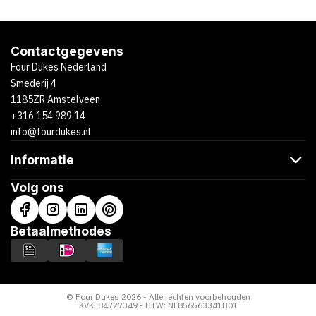
Contactgegevens
Four Dukes Nederland
Smederij 4
1185ZR Amstelveen
+316 154 989 14
info@fourdukes.nl
Informatie
Volg ons
Betaalmethodes
© Four Dukes 2026 - Alle rechten voorbehouden
KVK: 84727349 - BTW: NL856563341B01