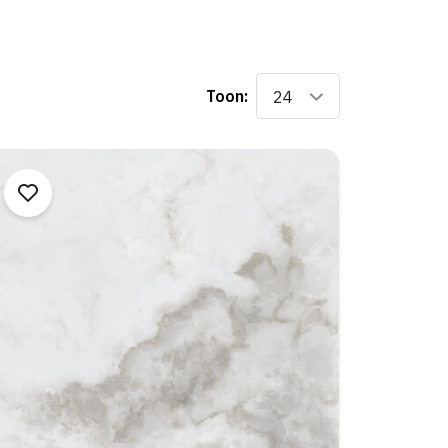
Toon:
24