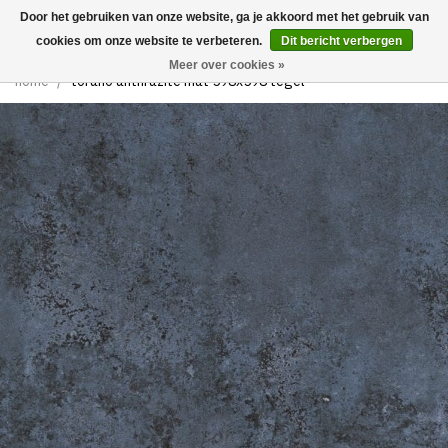
Door het gebruiken van onze website, ga je akkoord met het gebruik van
0
cookies om onze website te verbeteren.
Dit bericht verbergen
Meer over cookies »
home
/
torano anthrazite mat 598x598 tegel