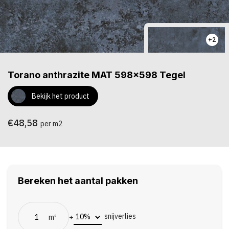
+2
Torano anthrazite MAT 598x598 Tegel
Bekijk het product
€48,58
per m2
Bereken het aantal pakken
snijverlies
m²
+