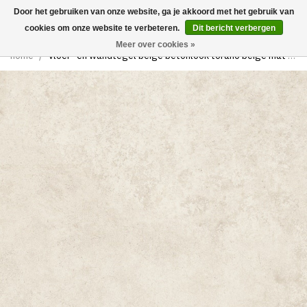
Door het gebruiken van onze website, ga je akkoord met het gebruik van
0
cookies om onze website te verbeteren.
Dit bericht verbergen
Meer over cookies »
home
/
vloer- en wandtegel beige betonlook torano beige mat 60 x 60