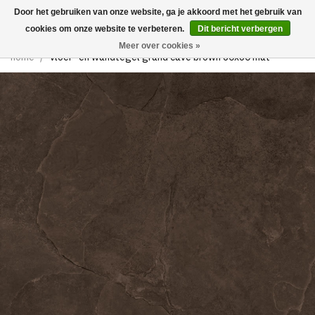
Door het gebruiken van onze website, ga je akkoord met het gebruik van
0
cookies om onze website te verbeteren.
Dit bericht verbergen
Meer over cookies »
home
/
vloer- en wandtegel grand cave brown 60x60 mat