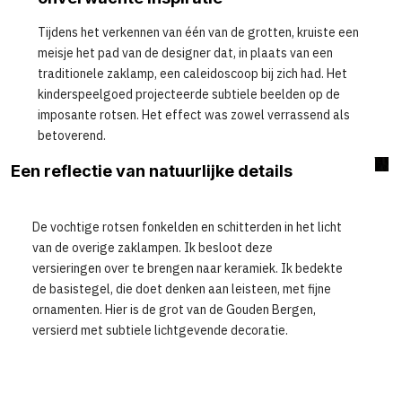
Hoogrijzende sparren en uitgestrekte lariksen bewaken
de ingangen van talrijke grotten.
Tijdens het verkennen van één van de grotten, kruiste een
meisje het pad van de designer dat, in plaats van een
traditionele zaklamp, een caleidoscoop bij zich had. Het
kinderspeelgoed projecteerde subtiele beelden op de
imposante rotsen. Het effect was zowel verrassend als
betoverend.
Een reflectie van natuurlijke details
De vochtige rotsen fonkelden en schitterden in het licht
van de overige zaklampen. Ik besloot deze
versieringen over te brengen naar keramiek. Ik bedekte
de basistegel, die doet denken aan leisteen, met fijne
ornamenten. Hier is de grot van de Gouden Bergen,
versierd met subtiele lichtgevende decoratie.