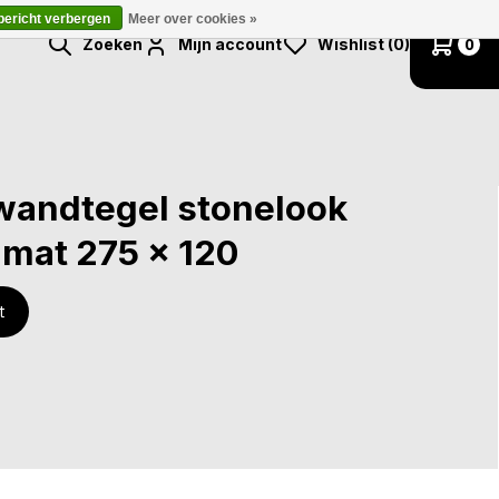
 bericht verbergen
Meer over cookies »
Zoeken
Mijn account
Wishlist (0)
0
 wandtegel stonelook
 mat 275 x 120
t