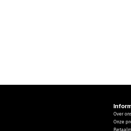
Infor
Over on
Onze pr
Betaal