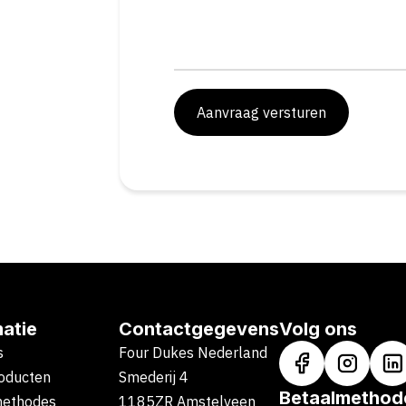
Aanvraag versturen
matie
Contactgegevens
Volg ons
s
Four Dukes Nederland
oducten
Smederij 4
Betaalmethod
methodes
1185ZR Amstelveen