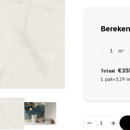
Bereken
m²
€35
Totaal
1 pak
=
3.29
m