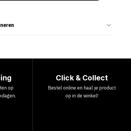
rneren
ring
Click & Collect
cten op
Bestel online en haal je product
kdagen.
op in de winkel!