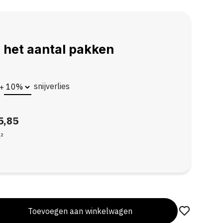
 het aantal pakken
snijverlies
+
5,85
²
Toevoegen aan winkelwagen