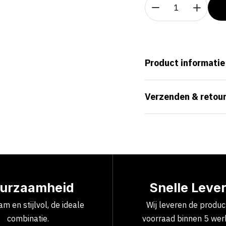
Product informatie
Verzenden & retou
urzaamheid
Snelle Leve
m en stijlvol, de ideale
Wij leveren de produ
combinatie.
voorraad binnen 5 wer