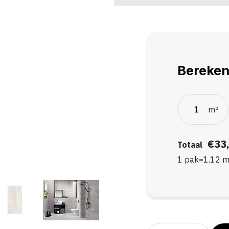
Bereken
m²
€33
Totaal
1 pak
=
1.12
m