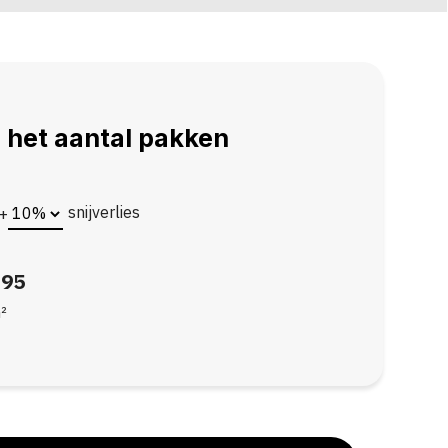
 het aantal pakken
snijverlies
+
,95
²