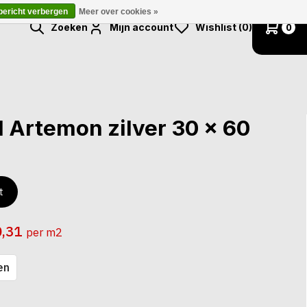
 bericht verbergen
Meer over cookies »
Zoeken
Mijn account
Wishlist (0)
0
 Artemon zilver 30 x 60
t
0,31
per m2
en