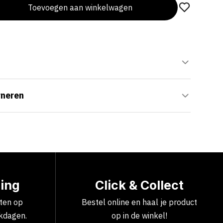
Toevoegen aan winkelwagen
rneren
ring
Click & Collect
cten op
Bestel online en haal je product
kdagen.
op in de winkel!