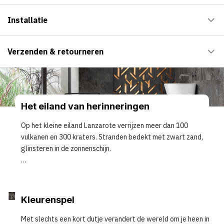
Installatie
Verzenden & retourneren
Het eiland van herinneringen
Op het kleine eiland Lanzarote verrijzen meer dan 100
vulkanen en 300 kraters. Stranden bedekt met zwart zand,
glinsteren in de zonnenschijn.
Slanke palmbomen wiegen zich zachtjes in de bries en
Kleurenspel
deze weerspiegelen in het turquoise water. Het
vulkanische landschap strekt zich uit tot aan de horizon.
Met slechts een kort dutje verandert de wereld om je heen in