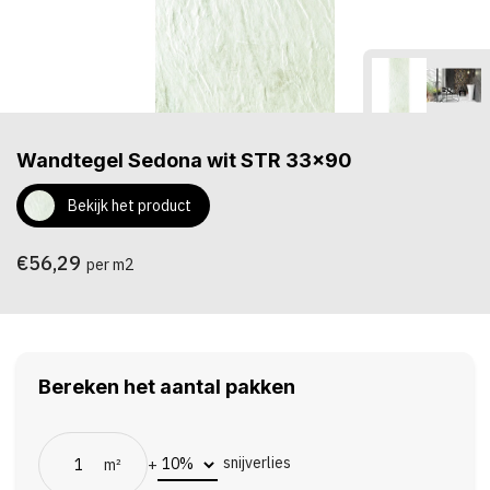
Wandtegel Sedona wit STR 33x90
Bekijk het product
€56,29
per m2
Bereken het aantal pakken
snijverlies
m²
+