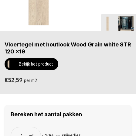
Vloertegel met houtlook Wood Grain white STR
120 x19
Bekijk het product
€52,59
per m2
Bereken het aantal pakken
snijverlies
m²
+