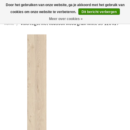
Door het gebruiken van onze website, ga je akkoord met het gebruik van
0
cookies om onze website te verbeteren.
Dit bericht verbergen
Meer over cookies »
home
/
vloertegel met houtlook wood grain white str 120 x19