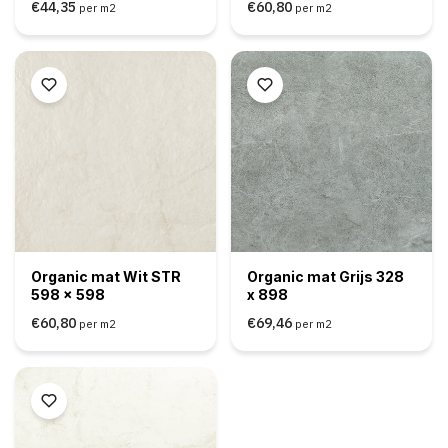
€44,35
€60,80
per m2
per m2
Organic mat Wit STR
Organic mat Grijs 328
598 x 598
x 898
€60,80
€69,46
per m2
per m2